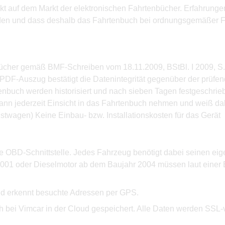
dukt auf dem Markt der elektronischen Fahrtenbücher. Erfahrung
rden und dass deshalb das Fahrtenbuch bei ordnungsgemäßer F
nbücher gemäß BMF-Schreiben vom 18.11.2009, BStBl. I 2009, S.
m PDF-Auszug bestätigt die Datenintegrität gegenüber der prüf
buch werden historisiert und nach sieben Tagen festgeschrieb
 kann jederzeit Einsicht in das Fahrtenbuch nehmen und weiß d
nstwagen) Keine Einbau- bzw. Installationskosten für das Gerät
e OBD-Schnittstelle. Jedes Fahrzeug benötigt dabei seinen eig
2001 oder Dieselmotor ab dem Baujahr 2004 müssen laut einer 
nd erkennt besuchte Adressen per GPS.
ch bei Vimcar in der Cloud gespeichert. Alle Daten werden SSL-