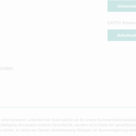
Unterne
DATEV Arbeitn
Arbeitne
prüfen
 einer besseren Lesbarkeit der Texte wählen wir für unsere Kommunikationskanäl
hteiligung des jeweils anderen Geschlechts, sondern ist im Sinne der sprachlich
 fühlen. Im Sinne der Gender Mainstreaming-Strategie der Bundesregierung vertret