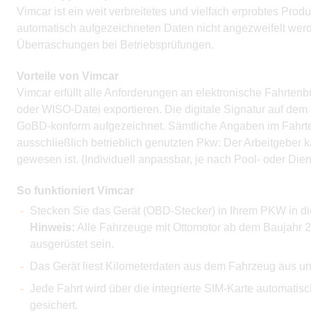
Vimcar ist ein weit verbreitetes und vielfach erprobtes Pro
automatisch aufgezeichneten Daten nicht angezweifelt we
Überraschungen bei Betriebsprüfungen.
Vorteile von Vimcar
Vimcar erfüllt alle Anforderungen an elektronische Fahrte
oder WISO-Datei exportieren. Die digitale Signatur auf de
GoBD-konform aufgezeichnet. Sämtliche Angaben im Fahrten
ausschließlich betrieblich genutzten Pkw: Der Arbeitgeber
gewesen ist. (Individuell anpassbar, je nach Pool- oder Die
So funktioniert Vimcar
Stecken Sie das Gerät (OBD-Stecker) in Ihrem PKW in di
Hinweis:
Alle Fahrzeuge mit Ottomotor ab dem Baujahr 
ausgerüstet sein.
Das Gerät liest Kilometerdaten aus dem Fahrzeug aus u
Jede Fahrt wird über die integrierte SIM-Karte automatis
gesichert.