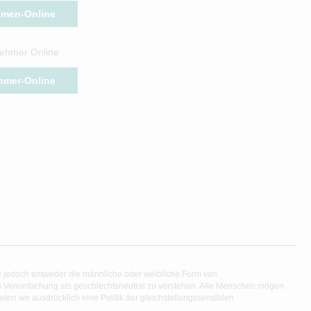
hmen-Online
ehmer Online
hmer-Online
e jedoch entweder die männliche oder weibliche Form von
en Vereinfachung als geschlechtsneutral zu verstehen. Alle Menschen mögen
en wir ausdrücklich eine Politik der gleichstellungssensiblen