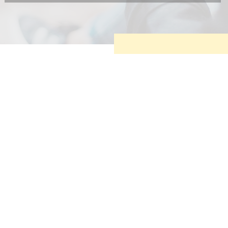
Diese Cookies sind erforderlich, um die grundlegende
Funktionalität der Website zu sichern.
Tracking- und Targeting-Cookies
Diese Cookies sind erforderlich, um unsere Website auf Ihre
Bedürfnisse hin zu optimieren. Hierzu gehört eine
bedarfsgerechte Gestaltung und fortlaufende Verbesserung
unseres Angebotes einschließlich der Verknüpfung zu
Social-Media-Angeboten von z.B. Facebook und LinkedIn.
Betreibercookies
Diese Cookies sind erforderlich, um z.B. Google Maps zu
nutzen oder eingebettete Videos abspielen zu können.