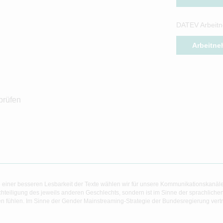
DATEV Arbeitn
Arbeitne
prüfen
 einer besseren Lesbarkeit der Texte wählen wir für unsere Kommunikationskanäl
hteiligung des jeweils anderen Geschlechts, sondern ist im Sinne der sprachlich
 fühlen. Im Sinne der Gender Mainstreaming-Strategie der Bundesregierung vertret